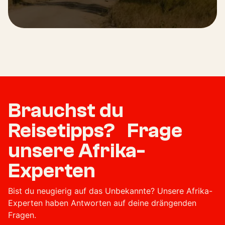
Brauchst du
Reisetipps? Frage
unsere Afrika-
Experten
Bist du neugierig auf das Unbekannte? Unsere Afrika-
Experten haben Antworten auf deine drängenden
Fragen.