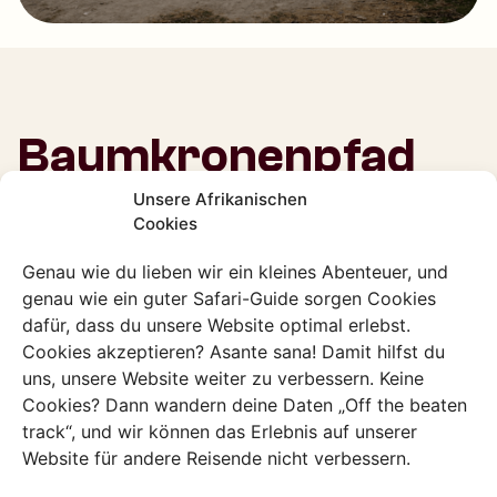
Baumkronenpfad
Unsere Afrikanischen
Der Park beherbergt auch den ersten Treetop Walkway
Cookies
Tansanias. Hier kannst du über Hängebrücken klettern,
die sich bis zu 370 Meter über dem Boden befinden!
Genau wie du lieben wir ein kleines Abenteuer, und
Überwinde deine Höhenangst und schau dich um:
genau wie ein guter Safari-Guide sorgen Cookies
Vielleicht siehst ja einen Vogel, einen Affen oder mit viel
dafür, dass du unsere Website optimal erlebst.
Glück einen Elefanten!
Cookies akzeptieren? Asante sana! Damit hilfst du
uns, unsere Website weiter zu verbessern. Keine
Cookies? Dann wandern deine Daten „Off the beaten
track“, und wir können das Erlebnis auf unserer
Website für andere Reisende nicht verbessern.