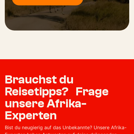
Brauchst du
Reisetipps? Frage
unsere Afrika-
Experten
Bist du neugierig auf das Unbekannte? Unsere Afrika-