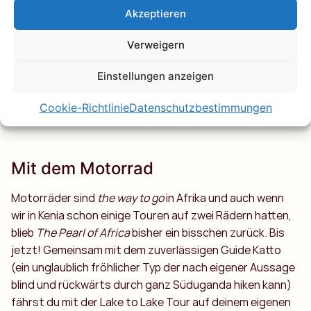
triffst du kaum eine Menschenseele und bist allein mit
Akzeptieren
der atemberaubenden Natur. Wusstest du dass das
Verweigern
Rwenzori die Heimat vieler seltener alpiner Pflanzen ist
und du beim Aufstieg durch unzählige verschiedene
Einstellungen anzeigen
Landschaften wanderst? Von dichtem Regenwald über
Bambuswälder, riesige Baumheiden bis hin zu
Cookie-Richtlinie
Datenschutzbestimmungen
schneebedeckten Gipfeln.
Mit dem Motorrad
Motorräder sind
the way to go
in Afrika und auch wenn
wir in Kenia schon einige Touren auf zwei Rädern hatten,
blieb
The Pearl of Africa
bisher ein bisschen zurück. Bis
jetzt! Gemeinsam mit dem zuverlässigen Guide Katto
(ein unglaublich fröhlicher Typ der nach eigener Aussage
blind und rückwärts durch ganz Süduganda hiken kann)
fährst du mit der Lake to Lake Tour auf deinem eigenen