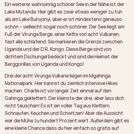
Ein weiterer wahnsinnig schöner See in der Nähe ist der
Lake Mutanda. Hier gibt es zwar etwas weniger zu tun
als am Lake Bunyonyi, aber er ist mindestens genauso
schön – vielleicht sogar noch schöner. Der See liegt am
Fuß der Virunga Berge, einer Kette von acht Vulkanen,
fast alle schlafend. Sie markieren die Grenze zwischen
Uganda und der D.R. Kongo. Diese Berge sind von
dichtem Dschungel bedeckt und sind die Heimat der
Berggorillas von Uganda und Kongo!
Drei der acht Virunga Vulkane liegen im Mgahinga
Nationalpark. Hier kannst du ziemlich intensive Hikes
machen. Charlie ist vor langer Zeit einmal auf den
Gahinga geklettert. Der kleinste der drei, aber lass dich
nicht täuschen! Es ist ein voller Tag aus Klettern,
Schnaufen, Keuchen und Schwitzen! Aber die Aussicht
war die Mühe zu hundert Prozent wert. Außerdem gibt es
eine kleine Chance dass du hier einfach so gratis auf