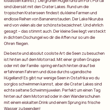
loslassen kannst). Die grünen Hügel rund um Fort Portal
sind übersät mit den Crater Lakes. Rund um die
tropischen Kraterseen findest du kleine Farmen und
endlose Reihen von Bananenstauden. Der Lake Nkuruba
wird von vielen als der schönste bezeichnet. Und ehrlich
gesagt – das stimmt auch. Der kleine See liegt versteckt
in dichtem Dschungel wo dir die Affen nur so um die
Ohren fliegen.
Die beste und absolut coolste Art die Seen zu besuchen
ist hinten auf dem Motorrad. Mit einer großen Gruppe
oder mit der Familie: spring einfach hinten drauf bei
erfahrenen Fahrern und düse durchs ugandische
Hügelland! Es gibt nur wenige Seen in Ostafrika wo du
sorglos schwimmen kannst, aber die Crater Lakes sind
echte seltene Schwimmjuwelen. Perfekt um einen Tag
hinten auf dem Motorrad oder in den Wanderschuhen
mit einem eiskalten Drink und einem Sprung ins frische
Wasser zu beenden!