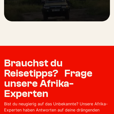
Brauchst du
Reisetipps? Frage
unsere Afrika-
Experten
Bist du neugierig auf das Unbekannte? Unsere Afrika-
Experten haben Antworten auf deine drängenden