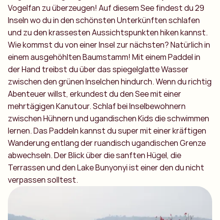
Vogelfan zu überzeugen! Auf diesem See findest du 29
Inseln wo du in den schönsten Unterkünften schlafen
und zu den krassesten Aussichtspunkten hiken kannst.
Wie kommst du von einer Insel zur nächsten? Natürlich in
einem ausgehöhlten Baumstamm! Mit einem Paddel in
der Hand treibst du über das spiegelglatte Wasser
zwischen den grünen Inselchen hindurch. Wenn du richtig
Abenteuer willst, erkundest du den See mit einer
mehrtägigen Kanutour. Schlaf bei Inselbewohnern
zwischen Hühnern und ugandischen Kids die schwimmen
lernen. Das Paddeln kannst du super mit einer kräftigen
Wanderung entlang der ruandisch ugandischen Grenze
abwechseln. Der Blick über die sanften Hügel, die
Terrassen und den Lake Bunyonyi ist einer den du nicht
verpassen solltest.