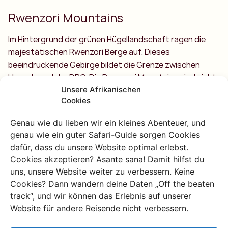
Rwenzori Mountains
Im Hintergrund der grünen Hügellandschaft ragen die
majestätischen Rwenzori Berge auf. Dieses
beeindruckende Gebirge bildet die Grenze zwischen
Uganda und der DRC. Die Rwenzori Mountains sind nicht
Unsere Afrikanischen
sehr bekannt und stehen im Schatten der großen Brüder
Cookies
Mount Kenya und Kilimanjaro. Ziemlich unfair eigentlich!
Der Mount Stanley im Rwenzori Gebirge ist der
Genau wie du lieben wir ein kleines Abenteuer, und
vierthöchste Berg Afrikas und damit nur 90 Meter
genau wie ein guter Safari-Guide sorgen Cookies
niedriger als die höchste Spitze von Nummer 2, dem
dafür, dass du unsere Website optimal erlebst.
Mount Kenya. Außerdem hat das Rwenzori Gebirge gleich
Cookies akzeptieren? Asante sana! Damit hilfst du
sechs der zehn höchsten Berge des Kontinents und die
uns, unsere Website weiter zu verbessern. Keine
größte Fläche an Gletschern! Ja genau, Gletscher, du
Cookies? Dann wandern deine Daten „Off the beaten
hast richtig gelesen.
track“, und wir können das Erlebnis auf unserer
Website für andere Reisende nicht verbessern.
Für raues, pures und off the beaten track Bergsteigen
ist das Rwenzori Gebirge also eine echte Perle. Hier