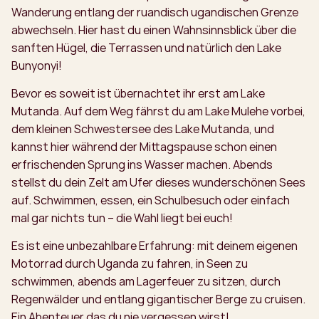
Wanderung entlang der ruandisch ugandischen Grenze
abwechseln. Hier hast du einen Wahnsinnsblick über die
sanften Hügel, die Terrassen und natürlich den Lake
Bunyonyi!
Bevor es soweit ist übernachtet ihr erst am Lake
Mutanda. Auf dem Weg fährst du am Lake Mulehe vorbei,
dem kleinen Schwestersee des Lake Mutanda, und
kannst hier während der Mittagspause schon einen
erfrischenden Sprung ins Wasser machen. Abends
stellst du dein Zelt am Ufer dieses wunderschönen Sees
auf. Schwimmen, essen, ein Schulbesuch oder einfach
mal gar nichts tun – die Wahl liegt bei euch!
Es ist eine unbezahlbare Erfahrung: mit deinem eigenen
Motorrad durch Uganda zu fahren, in Seen zu
schwimmen, abends am Lagerfeuer zu sitzen, durch
Regenwälder und entlang gigantischer Berge zu cruisen.
Ein Abenteuer das du nie vergessen wirst!