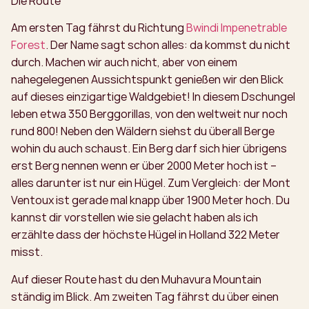
Die Route
Am ersten Tag fährst du Richtung
Bwindi Impenetrable
Forest
. Der Name sagt schon alles: da kommst du nicht
durch. Machen wir auch nicht, aber von einem
nahegelegenen Aussichtspunkt genießen wir den Blick
auf dieses einzigartige Waldgebiet! In diesem Dschungel
leben etwa 350 Berggorillas, von den weltweit nur noch
rund 800! Neben den Wäldern siehst du überall Berge
wohin du auch schaust. Ein Berg darf sich hier übrigens
erst Berg nennen wenn er über 2000 Meter hoch ist –
alles darunter ist nur ein Hügel. Zum Vergleich: der Mont
Ventoux ist gerade mal knapp über 1900 Meter hoch. Du
kannst dir vorstellen wie sie gelacht haben als ich
erzählte dass der höchste Hügel in Holland 322 Meter
misst.
Auf dieser Route hast du den Muhavura Mountain
ständig im Blick. Am zweiten Tag fährst du über einen