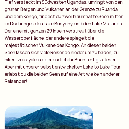
Tief versteckt im Südwesten Ugandas, umringt von den
grünen Bergen und Vulkanen an der Grenze zu Ruanda
und dem Kongo, findest du zwei traumhafte Seen mitten
im Dschungel: den Lake Bunyonyi und den Lake Mutanda.
Der eine mit ganzen 29 Inseln verstreut über die
Wasseroberfläche, der andere spiegelt die
majestätischen Vulkane des Kongo. An diesen beiden
Seen lassen sich viele Reisende nieder um zu baden, zu
hiken, zu kayaken oder endlich ihr Buch fertig zu lesen.
Aber mit unserer selbst entwickelten Lake to Lake Tour
erlebst du die beiden Seen auf eine Art wie kein anderer
Reisender!