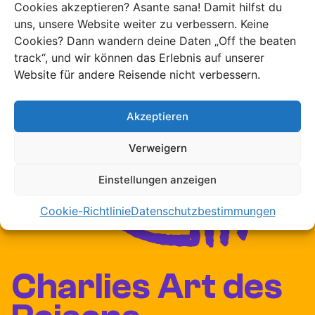
Cookies akzeptieren? Asante sana! Damit hilfst du
Der Meru Nationalpark liegt etwa 350 Kilometer von
uns, unsere Website weiter zu verbessern. Keine
Nairobi entfernt und gilt als echter Geheimtipp. Anders
Cookies? Dann wandern deine Daten „Off the beaten
als in
der beliebten Masai Mara
findest du hier Ruhe,
track“, und wir können das Erlebnis auf unserer
Weite und kaum andere Fahrzeuge. Das macht jede
Website für andere Reisende nicht verbessern.
Tierbegegnung besonders intensiv.
Die Landschaft ist abwechslungsreich mit Savannen,
Akzeptieren
Flüssen und üppigen Wäldern. Du kannst hier Löwen,
Elefanten, Leoparden, Geparden und Nashörner sehen –
Verweigern
und über 450 Vogelarten. Ein Traum für Naturliebhaber.
Einstellungen anzeigen
Cookie-Richtlinie
Datenschutzbestimmungen
Charlies Art des