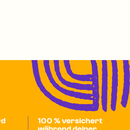
rd
100 % versichert
während deiner