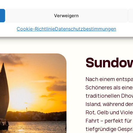
d dich das sanfte
Verweigern
Cookie-Richtlinie
Datenschutzbestimmungen
Sundo
Nach einem entspan
Schöneres als ein
traditionellen Dho
Island, während de
Rot, Gelb und Viole
Fahrt – perfekt fü
tiefgründige Gesp