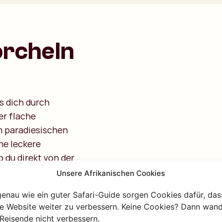
orcheln
s dich durch
er flache
m paradiesischen
ne leckere
 du direkt von der
t, um zwischen
Unsere Afrikanischen Cookies
h servieren dir
genau wie ein guter Safari-Guide sorgen Cookies dafür, das
ßes Obst. Wenn du
re Website weiter zu verbessern. Keine Cookies? Dann wand
ogar auf der Dhow
Reisende nicht verbessern.