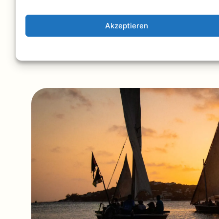
übernachten – unterm Sternenhimmel, währen
Schaukeln des Meeres in den Schlaf wiegt.
Akzeptieren