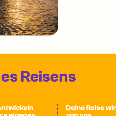
des Reisens
entwickeln
Deine Reise wi
re eigenen
von uns