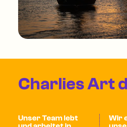
Charlies Art 
Unser Team lebt
Wir 
und arbeitet in
unse