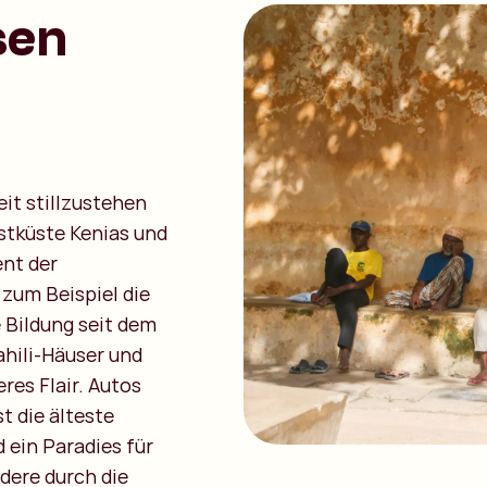
sen
eit stillzustehen
ostküste Kenias und
ent der
 zum Beispiel die
 Bildung seit dem
ahili-Häuser und
res Flair. Autos
t die älteste
 ein Paradies für
dere durch die