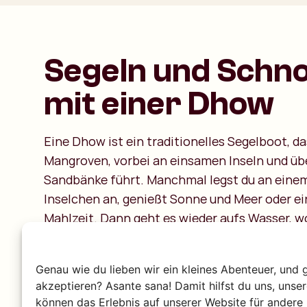
Segeln und Schn
mit einer Dhow
Eine Dhow ist ein traditionelles Segelboot, da
Mangroven, vorbei an einsamen Inseln und üb
Sandbänke führt. Manchmal legst du an eine
Inselchen an, genießt Sonne und Meer oder ei
Mahlzeit. Dann geht es wieder aufs Wasser, wo
Bootskante aus ins kristallklare Meer springs
bunten Fischen zu schnorcheln. Zwischendurc
Genau wie du lieben wir ein kleines Abenteuer, und 
deine Guides frisch gefangenen Fisch und sü
akzeptieren? Asante sana! Damit hilfst du uns, unse
das Abenteuer verlängern willst, kannst du s
können das Erlebnis auf unserer Website für andere 