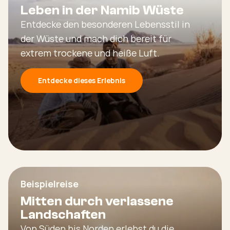
Leben in der Namib Wüste
Entdecke den besonderen Lebensstil in
der Wüste und mach dich bereit für
extrem trockene und heiße Luft.
Entdecke dieses Erlebnis
Beispielreise
Mitten durch verlassene
Landschaften
Von Süden bis Norden erlebst du die