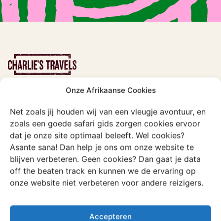
Onze Afrikaanse Cookies
Type reizen
Net zoals jij houden wij van een vleugje avontuur, en
Lustrumreis
zoals een goede safari gids zorgen cookies ervoor
dat je onze site optimaal beleeft. Wel cookies?
Familiereis
Asante sana! Dan help je ons om onze website te
Vriendenreis
blijven verbeteren. Geen cookies? Dan gaat je data
Solo groepsreis
off the beaten track en kunnen we de ervaring op
onze website niet verbeteren voor andere reizigers.
Lovebirds
Exclusieve reizen
Accepteren