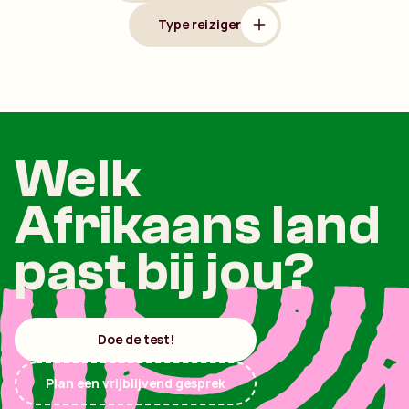
Type reiziger
Welk
Afrikaans land
past bij jou?
Doe de test!
Plan een vrijblijvend gesprek