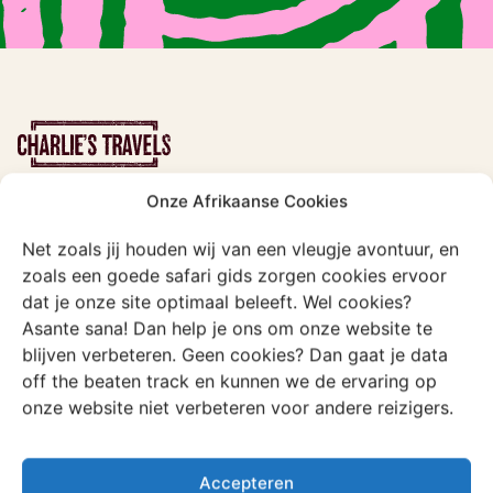
Onze Afrikaanse Cookies
Type reizen
Net zoals jij houden wij van een vleugje avontuur, en
Lustrumreis
zoals een goede safari gids zorgen cookies ervoor
dat je onze site optimaal beleeft. Wel cookies?
Familiereis
Asante sana! Dan help je ons om onze website te
Vriendenreis
blijven verbeteren. Geen cookies? Dan gaat je data
Solo groepsreis
off the beaten track en kunnen we de ervaring op
onze website niet verbeteren voor andere reizigers.
Lovebirds
Exclusieve reizen
Accepteren