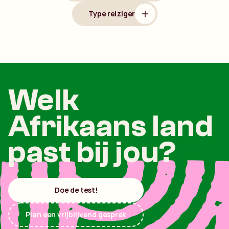
Type reiziger
Welk
Afrikaans land
past bij jou?
Doe de test!
Plan een vrijblijvend gesprek